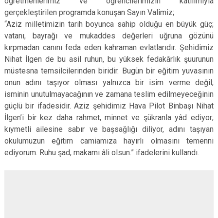
öğretmenlerimiz ve öğrencilerimizin katılımıyla
gerçekleştirilen programda konuşan Sayın Valimiz;
“Aziz milletimizin tarih boyunca sahip olduğu en büyük güç;
vatanı, bayrağı ve mukaddes değerleri uğruna gözünü
kırpmadan canını feda eden kahraman evlatlarıdır. Şehidimiz
Nihat İlgen de bu asil ruhun, bu yüksek fedakârlık şuurunun
müstesna temsilcilerinden biridir. Bugün bir eğitim yuvasının
onun adını taşıyor olması yalnızca bir isim verme değil;
isminin unutulmayacağının ve zamana teslim edilmeyeceğinin
güçlü bir ifadesidir. Aziz şehidimiz Hava Pilot Binbaşı Nihat
İlgen’i bir kez daha rahmet, minnet ve şükranla yâd ediyor;
kıymetli ailesine sabır ve başsağlığı diliyor, adını taşıyan
okulumuzun eğitim camiamıza hayırlı olmasını temenni
ediyorum. Ruhu şad, makamı âli olsun.” ifadelerini kullandı.