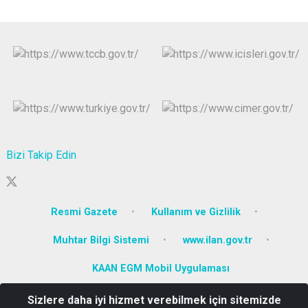
Bizi Takip Edin
Resmi Gazete
Kullanım ve Gizlilik
Muhtar Bilgi Sistemi
www.ilan.gov.tr
KAAN EGM Mobil Uygulaması
Sizlere daha iyi hizmet verebilmek için sitemizde
Tabaklar Mahallesi, İzzet Baysal Cd. No:2, 14100 Bolu Merkez/Bolu