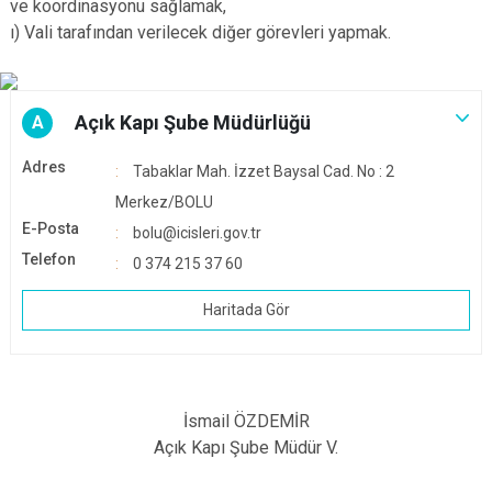
ve koordinasyonu sağlamak,
ı) Vali tarafından verilecek diğer görevleri yapmak.
AÇIKKAPI BAŞVURUSU
Açık Kapı Şube Müdürlüğü
A
Adres
Tabaklar Mah. İzzet Baysal Cad. No : 2
Merkez/BOLU
E-Posta
bolu@icisleri.gov.tr
Telefon
0 374 215 37 60
Haritada Gör
İsmail ÖZDEMİR
Açık Kapı Şube Müdür V.