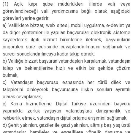
(1) Açık kapı şube müdürlükleri illerde vali veya
görevlendireceği vali yardımcısına bağlı olarak aşağıdaki
görevleri yerine getirir:
a) Valiliklere bizzat, web sitesi, mobil uygulama, e-devlet ya
da diğer yöntemler ile yapılan başvuruları elektronik sisteme
kaydederek ilgili hizmet birimlerine iletmek, başvuruların
öngörülen süre içerisinde cevaplandırılmasını sağlamak ve
süreci sonuçlandırılıncaya kadar takip etmek,
b) Valiliğe bizzat başvuran vatandaşları karşılamak, vatandaşın
talep ve beklentilerine hızlı ve etkin bir şekilde çözüm
bulmak,
c) Vatandaşın başvurusu esnasında her türlü dilek ve
taleplerini dinleyerek başvurusuna ilişkin soruları ayrıntılı
olarak cevaplamak,
ç) Kamu hizmetlerine Dijital Türkiye üzerinden başvuru
yapmakta zorluk yaşayan vatandaşlara danışmanlık ve
rehberlik etmek, vatandaşın dijital ortama erişimini sağlamak,
d) Şehit yakınları, gaziler ile gazi yakınları, altmış beş yaş üstü
vatandaşlar, hamileler ve engellilere yönelik danışma ve