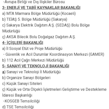
-Avrupa Birliği ve Dış İlişkiler Bürosu
3- ENERJİ VE TABİİ KAYNAKLAR BAKANLIĞI
a) MTA Marmara Bölge Müdürlüğü (Kocaeli)
b) TEİAŞ 5. Bölge Müdürlüğü (Sakarya)
c) Sakarya Elektrik Dağıtım A.Ş. (SEDAŞ) Bolu Bölge
Müdürlüğü
ç) AKSA Bilecik Bolu Doğalgaz Dağıtım A.Ş.
4- İÇİŞLERİ BAKANLIĞI
a) İl Sosyal Etüt ve Proje Müdürlüğü
- Güvenlik ve Acil Durumlar Koordinasyon Merkezi (GAMER)
b) 112 Acil Çağrı Merkezi Müdürlüğü
5- SANAYİ VE TEKNOLOJİ BAKANLIĞI
a
) Sanayi ve Teknoloji İl Müdürlüğü
b) Organize Sanayi Bölgeleri
c) Küçük Sanayi Siteleri
ç) Küçük ve Orta Ölçekli İşletmeleri Geliştirme ve Destekleme
İdaresi Başkanlığı
-KOSGEB Temsilciliği
d) TSE Temsilciliği