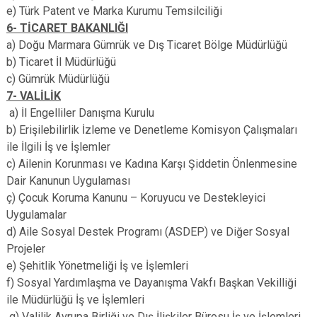
e) Türk Patent ve Marka Kurumu Temsilciliği
6- TİCARET BAKANLIĞI
a) Doğu Marmara Gümrük ve Dış Ticaret Bölge Müdürlüğü
b) Ticaret İl Müdürlüğü
c) Gümrük Müdürlüğü
7- VALİLİK
a) İl Engelliler Danışma Kurulu
b) Erişilebilirlik İzleme ve Denetleme Komisyon Çalışmaları
ile İlgili İş ve İşlemler
c) Ailenin Korunması ve Kadına Karşı Şiddetin Önlenmesine
Dair Kanunun Uygulaması
ç) Çocuk Koruma Kanunu – Koruyucu ve Destekleyici
Uygulamalar
d) Aile Sosyal Destek Programı (ASDEP) ve Diğer Sosyal
Projeler
e) Şehitlik Yönetmeliği İş ve İşlemleri
f) Sosyal Yardımlaşma ve Dayanışma Vakfı Başkan Vekilliği
ile Müdürlüğü İş ve İşlemleri
g) Valilik Avrupa Birliği ve Dış İlişkiler Bürosu İş ve İşlemleri