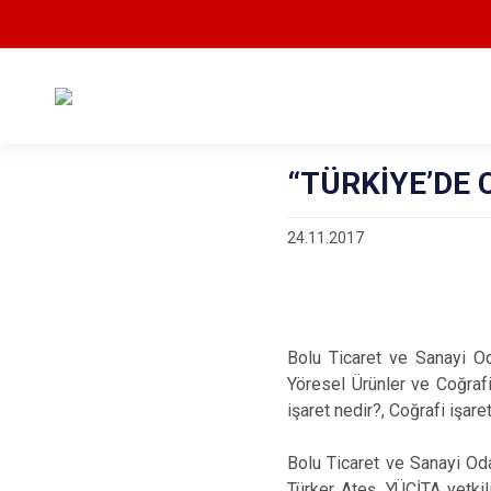
“TÜRKİYE’DE 
24.11.2017
Bolu Ticaret ve Sanayi Od
Yöresel Ürünler ve Coğrafi 
işaret nedir?, Coğrafi işare
Bolu Ticaret ve Sanayi O
Türker Ateş, YÜCİTA yetkil