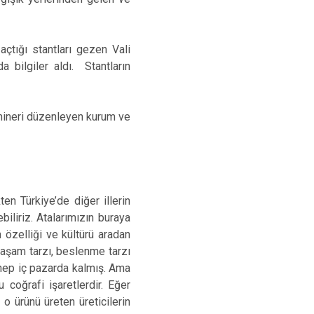
çtığı stantları gezen Vali
a bilgiler aldı. Stantların
emineri düzenleyen kurum ve
en Türkiye’de diğer illerin
iliriz. Atalarımızın buraya
n özelliği ve kültürü aradan
aşam tarzı, beslenme tarzı
 hep iç pazarda kalmış. Ama
 coğrafi işaretlerdir. Eğer
 o ürünü üreten üreticilerin