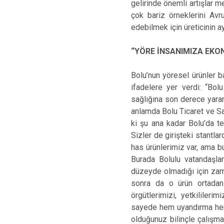
gelirinde önemli artışlar 
çok bariz örneklerini Avr
edebilmek için üreticinin 
“YÖRE İNSANIMIZA EKO
Bolu’nun yöresel ürünler 
ifadelere yer verdi: “Bol
sağlığına son derece yarar
anlamda Bolu Ticaret ve Sa
ki şu ana kadar Bolu’da t
Sizler de girişteki stantl
has ürünlerimiz var, ama b
Burada Bolulu vatandaşlar
düzeyde olmadığı için zama
sonra da o ürün ortadan 
örgütlerimizi, yetkililer
sayede hem uyandırma hem 
olduğunuz bilinçle çalışm