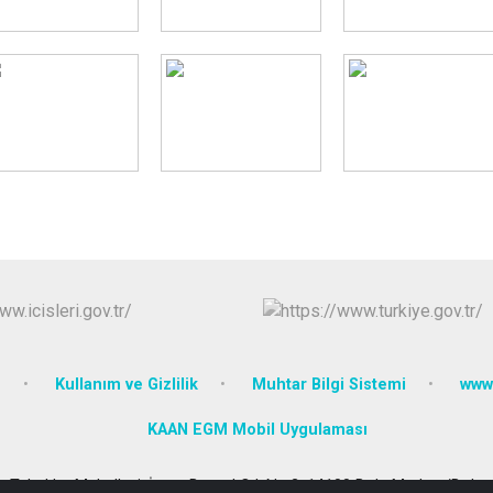
e
Kullanım ve Gizlilik
Muhtar Bilgi Sistemi
www.
KAAN EGM Mobil Uygulaması
Tabaklar Mahallesi, İzzet Baysal Cd. No:2, 14100 Bolu Merkez/Bolu