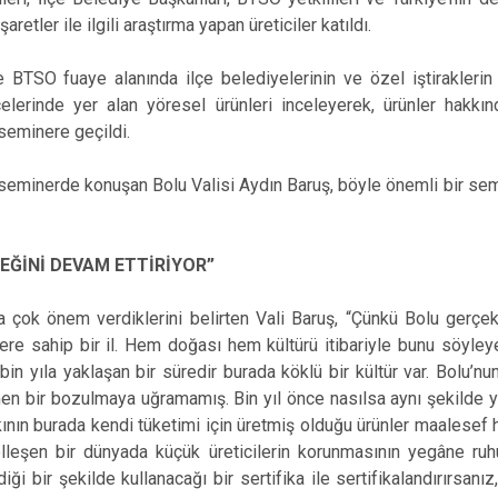
aretler ile ilgili araştırma yapan üreticiler katıldı.
BTSO fuaye alanında ilçe belediyelerinin ve özel iştiraklerin a
elerinde yer alan yöresel ürünleri inceleyerek, ürünler hakkınd
seminere geçildi.
 seminerde konuşan Bolu Valisi Aydın Baruş, böyle önemli bir s
NEĞİNİ DEVAM ETTİRİYOR”
a çok önem verdiklerini belirten Vali Baruş, “Çünkü Bolu gerçekt
re sahip bir il. Hem doğası hem kültürü itibariyle bunu söyleyeb
bin yıla yaklaşan bir süredir burada köklü bir kültür var. Bolu’nu
 bir bozulmaya uğramamış. Bin yıl önce nasılsa aynı şekilde y
nın burada kendi tüketimi için üretmiş olduğu ürünler maalesef
lleşen bir dünyada küçük üreticilerin korunmasının yegâne ruhu
i bir şekilde kullanacağı bir sertifika ile sertifikalandırırsanız,