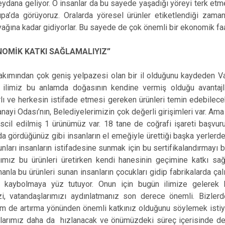
meydana geliyor. O insanlar da bu sayede yaşadığı yöreyi terk et
upa’da görüyoruz. Oralarda yöresel ürünler etiketlendiği zaman
ayağına kadar gidiyorlar. Bu sayede de çok önemli bir ekonomik fa
NOMİK KATKI SAĞLAMALIYIZ”
bakımından çok geniş yelpazesi olan bir il olduğunu kaydeden V
u ilimiz bu anlamda doğasının kendine vermiş olduğu avantajl
lı ve herkesin istifade etmesi gereken ürünleri temin edebilece
nayi Odası’nın, Belediyelerimizin çok değerli girişimleri var. Ama
escil edilmiş 1 ürünümüz var. 18 tane de coğrafi işareti başvur
arda gördüğünüz gibi insanların el emeğiyle ürettiği başka yerle
unları insanların istifadesine sunmak için bu sertifikalandırmayı
ımız bu ürünleri üretirken kendi hanesinin geçimine katkı sağ
nla bu ürünleri sunan insanların çocukları gidip fabrikalarda çal
kaybolmaya yüz tutuyor. Onun için bugün ilimize gelerek ko
imizi, vatandaşlarımızı aydınlatmanız son derece önemli. Bizler
de artırma yönünden önemli katkınız olduğunu söylemek istiyo
alarımız daha da hızlanacak ve önümüzdeki süreç içerisinde de