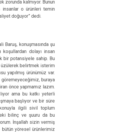
mek zorunda kalmıyor. Bunun
 insanlar o ürünleri temin
aliyet doğuyor” dedi.
ali Baruş, konuşmasında şu
ı koşullardan dolayı insan
k bir potansiyele sahip. Bu
 üzülerek belirtmek isterim
usu yapılmış ürünümüz var.
rde göremeyeceğimiz, buraya
 biran önce yapmamız lazım.
lıyor ama bu katkı yeterli
ışmaya başlıyor ve bir süre
nuyla ilgili sivil toplum
deki bilinç ve şuuru da bu
rum. İnşallah sizin vermiş
 bütün yöresel ürünlerimiz