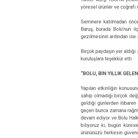
yöresel ürünler ve coğrafi iş
Seminere katılmadan önce 
Baruş, burada Bolu’nun ilç
gezilmesinin ardından ise 
Birçok paydaşın yer aldığı
kuruluşlara teşekkür etti.
“BOLU, BİN YILLIK GELE
Yapılan etkinliğin konusun
sahip olmadığı birçok değe
geldiği günlerden itibaren 
geçen bunca zamana rağmen
devam ediyor ve Bolu Halkı
biliyoruz ki, bugün kürese
ürününüzü herkesin güvendiğ