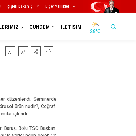
İçişleri Bakanlığı
Diğer Valilikler
LERİMİZ
GÜNDEM
İLETİŞİM
28
°C
iner düzenlendi. Seminerde
Yöresel ürün nedir?, Coğrafi
onular işlendi.
n Baruş, Bolu TSO Başkanı
eğişik yerlerinden gelen ve