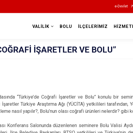
e-Devlet
VALİLİK
BOLU
İLÇELERİMİZ
HİZMET
Valilikler
COĞRAFİ İŞARETLER VE BOLU”
asında “Türkiye’de Coğrafi İşaretler ve Bolu” konulu bir sem
İşaretler Türkiye Araştırma Ağı (YÜCİTA) yetkilileri tarafından, 
tleme nasıl yapılır?, Bolu’nun olası coğrafi ürünleri nelerdir? gibi k
dası Konferans Salonunda düzenlenen seminere Bolu Valisi Aydı
ileri, İlçe Belediye Başkanları, BTSO yetkilileri ve Türkiye’nin d