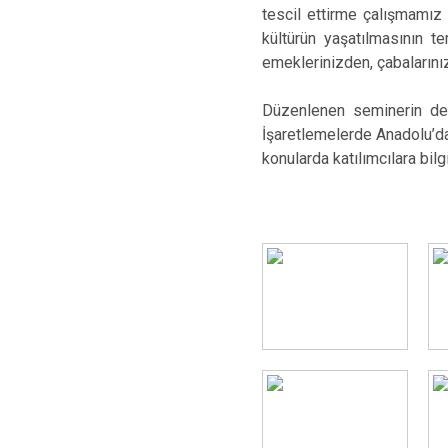
tescil ettirme çalışmamı
kültürün yaşatılmasının t
emeklerinizden, çabalarını
Düzenlenen seminerin deva
İşaretlemelerde Anadolu’dan
konularda katılımcılara bilg