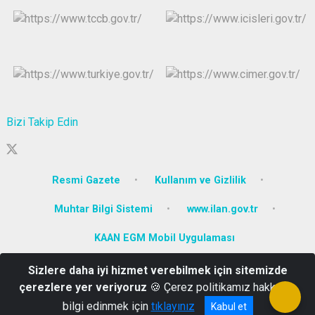
Bizi Takip Edin
Resmi Gazete
Kullanım ve Gizlilik
Muhtar Bilgi Sistemi
www.ilan.gov.tr
KAAN EGM Mobil Uygulaması
Sizlere daha iyi hizmet verebilmek için sitemizde
Tabaklar Mahallesi, İzzet Baysal Cd. No:2, 14100 Bolu Merkez/Bolu
çerezlere yer veriyoruz
🍪 Çerez politikamız hakkında
0 374 215 37 60
bilgi edinmek için
tıklayınız
Kabul et