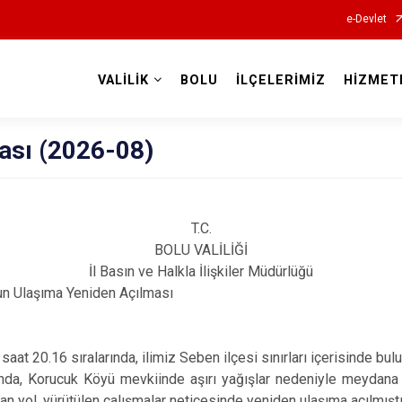
e-Devlet
VALİLİK
BOLU
İLÇELERİMİZ
HİZMET
Valilikler
ası (2026-08)
T.C.
BOLU VALİLİĞİ
İl Basın ve Halkla İlişkiler Müdürlüğü
un Ulaşıma Yeniden Açılması
at 20.16 sıralarında, ilimiz Seben ilçesi sınırları içerisinde bu
ında, Korucuk Köyü mevkiinde aşırı yağışlar nedeniyle meydana
ılan yol, yürütülen çalışmalar neticesinde yeniden ulaşıma açılmıştı