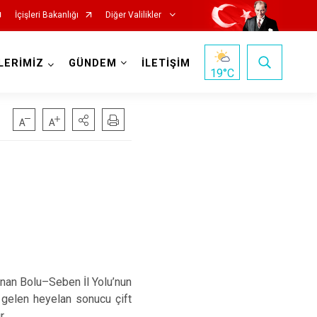
İçişleri Bakanlığı
Diğer Valilikler
LERİMİZ
GÜNDEM
İLETİŞİM
19
°C
lunan Bolu–Seben İl Yolu’nun
 gelen heyelan sonucu çift
r.