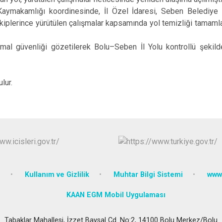
aymakamlığı koordinesinde, İl Özel İdaresi, Seben Belediye 
kiplerince yürütülen çalışmalar kapsamında yol temizliği tamaml
al güvenliği gözetilerek Bolu–Seben İl Yolu kontrollü şekilde 
lur.
e
Kullanım ve Gizlilik
Muhtar Bilgi Sistemi
www.
KAAN EGM Mobil Uygulaması
Tabaklar Mahallesi, İzzet Baysal Cd. No:2, 14100 Bolu Merkez/Bolu